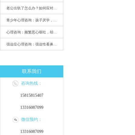
老公出轨了怎么办？如何应对老公出轨？——婚姻心理专家为您支招
青少年心理咨询：孩子厌学，整天沉迷手机，网络成瘾，怎么办?
心理咨询：频繁恶心呕吐，却无身体异常
强迫症心理咨询：强迫性看鼻尖，害我无法学习
联系我们
咨询热线：
15815815407
13316087099
微信预约：
13316087099