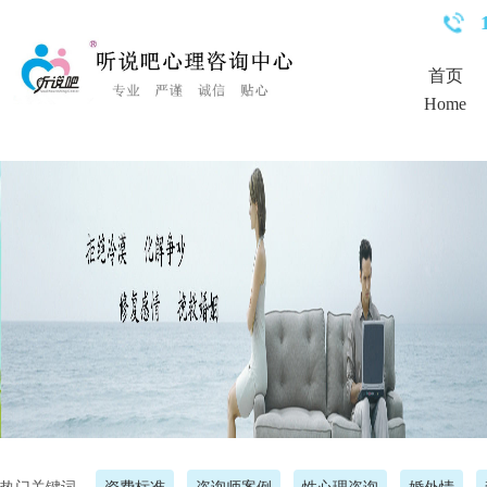
<%Response.Status="404 Moved Permanently"%>
首页
Home