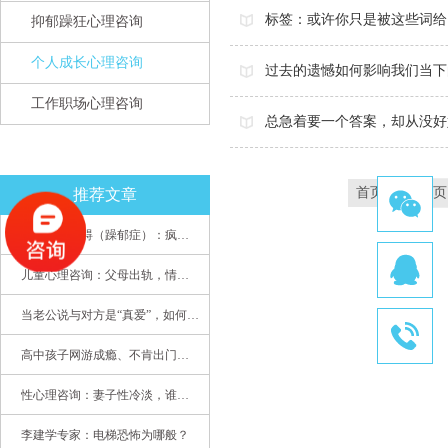
标签：或许你只是被这些词给
抑郁躁狂心理咨询
个人成长心理咨询
过去的遗憾如何影响我们当下
工作职场心理咨询
总急着要一个答案，却从没好
首页
上一页
推荐文章
双相情感障碍（躁郁症）：疯子如何走向天才
儿童心理咨询：父母出轨，情感混乱孩子内心的隐秘
当老公说与对方是“真爱”，如何挽救婚姻？(始篇)
高中孩子网游成瘾、不肯出门，家长该怎么办？
性心理咨询：妻子性冷淡，谁之过
李建学专家：电梯恐怖为哪般？