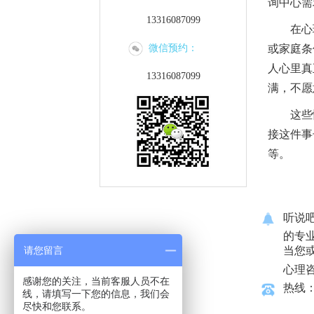
询中心需
13316087099
在心理
微信预约：
或家庭条
人心里真
13316087099
满，不愿
这些愤怒
接这件事
等。
听说
的专
请您留言
当您
心理
感谢您的关注，当前客服人员不在
热线：1
线，请填写一下您的信息，我们会
尽快和您联系。