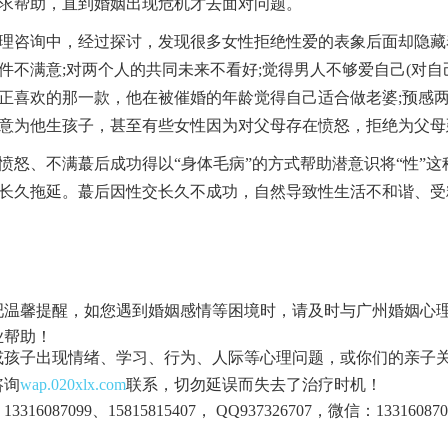
求帮助，直到婚姻出现危机才去面对问题。
咨询中，经过探讨，发现很多女性拒绝性爱的表象后面却隐藏
件不满意;对两个人的共同未来不看好;觉得男人不够爱自己(对自
正喜欢的那一款，他在被催婚的年龄觉得自己适合做老婆;预感两
意为他生孩子，甚至有些女性因为对父母存在愤怒，拒绝为父母
、不满蕞后成功得以“身体毛病”的方式帮助潜意识将“性”这
长久拖延。蕞后因性交长久不成功，自然导致性生活不和谐、受
吧温馨提醒，如您遇到婚姻感情等困境时，请及时与广州婚姻心
业帮助！
或孩子出现情绪、学习、行为、人际等心理问题，或你们的亲子
咨询
wap.020xlx.com
联系，切勿延误而失去了治疗时机！
3316087099、15815815407， QQ937326707，微信：133160870