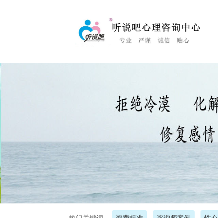
<%Response.Status="404 Moved Permanently"%>