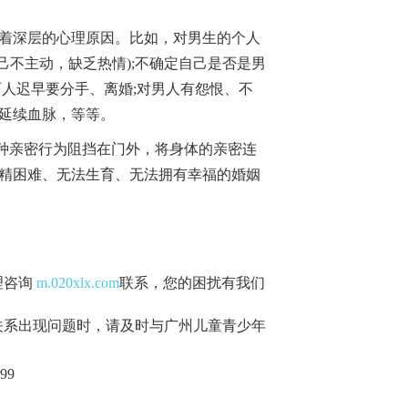
着深层的心理原因。比如，对男生的个人
己不主动，缺乏热情);不确定自己是否是男
人迟早要分手、离婚;对男人有怨恨、不
延续血脉，等等。
种亲密行为阻挡在门外，将身体的亲密连
精困难、无法生育、无法拥有幸福的婚姻
理咨询
m.020xlx.com
联系，您的困扰有我们
关系出现问题时，请及时与广州儿童青少年
99