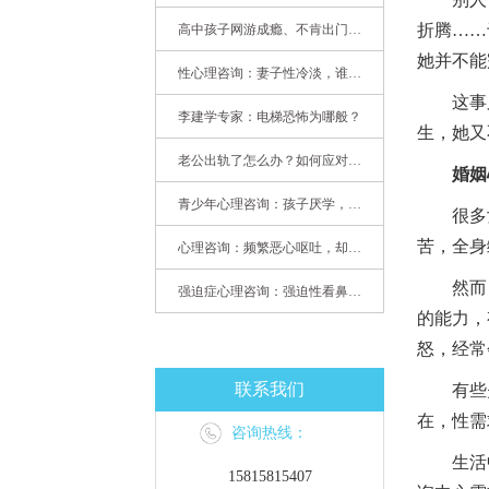
折腾……
高中孩子网游成瘾、不肯出门，家长该怎么办？
她并不能
性心理咨询：妻子性冷淡，谁之过
这事又
李建学专家：电梯恐怖为哪般？
生，她又
老公出轨了怎么办？如何应对老公出轨？——婚姻心理专家为您支招
婚姻
青少年心理咨询：孩子厌学，整天沉迷手机，网络成瘾，怎么办?
很多女
苦，全身
心理咨询：频繁恶心呕吐，却无身体异常
然而，
强迫症心理咨询：强迫性看鼻尖，害我无法学习
的能力，
怒，经常
联系我们
有些夫
在，性需
咨询热线：
生活中很
15815815407