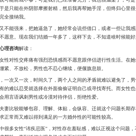
于是只能在外阴部摩擦射精，然后我再帮她手淫，但终归心里很
完全接纳我。
不能强来，把她逼急了，她经常会说些借口，或者一些让我感
不愿意。现在我们结婚一年多了，这样下去，不知道啥时候能好
心理咨询
解读：
性对性交疼痛有强烈恐惧感而不愿意跟伴侣进行性生活。在她
绷紧、不放松，男性也不忍心继续，便偃旗息鼓。
一次又一次，时间久了，两个人之间的矛盾就难以避免了，男
有的难以忍受就选择在外面偷偷证明自己或寻找寄托。而女性也
会用言语讽刺男性或冷漠对待伴侣，拒绝性爱。
妻比较能够包容、理解、体贴，会纵容、迁就这个问题长期存
求正常而又难以得到满足的一方婚外性的可能性较高。
多女性“讳疾忌医”，对性存在羞耻感，难以正视这个问题，