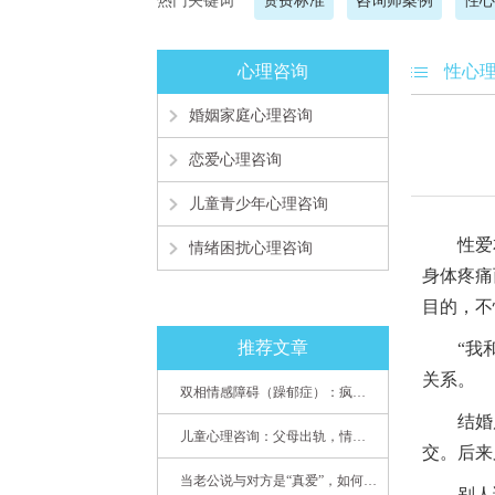
热门关键词
资费标准
咨询师案例
性心
心理咨询
性心
婚姻家庭心理咨询
恋爱心理咨询
儿童青少年心理咨询
性爱本
情绪困扰心理咨询
身体疼痛
目的，不
推荐文章
“我和老
关系。
双相情感障碍（躁郁症）：疯子如何走向天才
结婚后
儿童心理咨询：父母出轨，情感混乱孩子内心的隐秘
交。后来
当老公说与对方是“真爱”，如何挽救婚姻？(始篇)
别人说