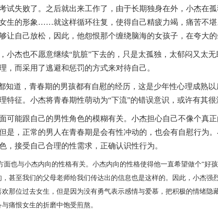
考试失败了。之后就出来工作了，由于长期独身在外，小杰在孤
女生的形象……就这样循环往复，使得自己精疲力竭，痛苦不堪
够让自己放松，因此，他怨恨那个缠绕脑海的女孩子，在夸大的
，小杰也不愿意继续“肮脏”下去的，只是太孤独，太郁闷又太无
理，而采用了逃避和惩罚的方式来对待自己。
都知道，
青春期的男孩都有自慰的经历，这是少年性心理成熟以
理特征。小杰将青春期性萌动为“下流”的错误意识，或许有其很
面可能跟自己的男性角色的模糊有关。小杰担心自己不像个真正
但是，正常的男人在青春期是会有性冲动的，也会有自慰行为。
色，接受自己合理的性需求，正确认识性行为。
方面也与小杰内向的性格有关。小杰内向的性格使得他一直希望做个“好孩
的，甚至我们的父母老师给我们传达出的信息也是这样的。因此，小杰强
喜欢那位过去女生，但是因为没有勇气表示感情与爱慕，把积极的情绪隐
备与痛恨女生的折磨中饱受煎熬。