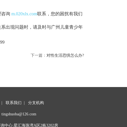
理咨询
m.020xlx.com
联系，您的困扰有我们
关系出现问题时，请及时与广州儿童青少年
99
下一篇：
对性生活恐惧怎么办?
|
联系我们
|
分支机构
tingshuoba@126.com
中心:星汇海珠湾A区2栋3202房