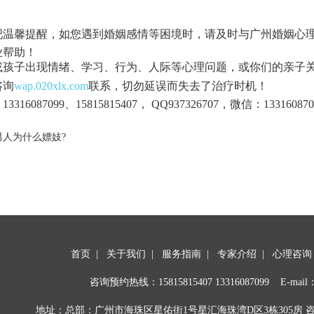
吧温馨提醒，如您遇到婚姻感情等困境时，请及时与广州婚姻心
业帮助！
或孩子出现情绪、学习、行为、人际等心理问题，或你们的亲子
咨询
wap.020xlx.com
联系，切勿延误而失去了治疗时机！
3316087099、15815815407， QQ937326707，微信：133160870
男人为什么嫖妓?
首页
|
关于我们
|
服务指南
|
专家介绍
|
心理咨询
咨询预约热线：
15815815407
13316087099 E-mail：
地址：总部：广州市海珠区星佑街1号星汇海珠湾D区3栋305房 咨询