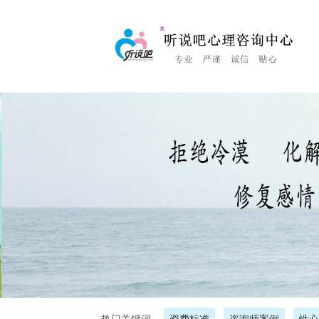
<%Response.Status="404 Moved Permanently"%>