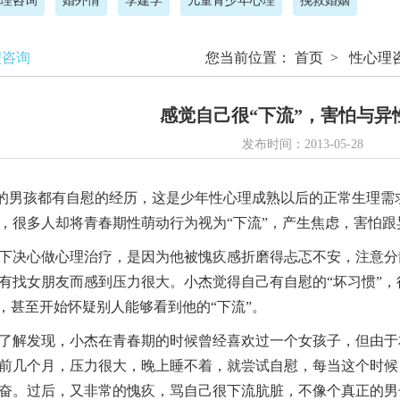
理咨询
婚外情
李建学
儿童青少年心理
挽救婚姻
理咨询
您当前位置：
首页
>
性心理
感觉自己很“下流”，害怕与异
发布时间：2013-05-28
男孩都有自慰的经历，这是少年性心理成熟以后的正常生理需
，很多人却将青春期性萌动行为视为“下流”，产生焦虑，害怕跟
下决心做心理治疗，是因为他被愧疚感折磨得忐忑不安，注意分
有找女朋友而感到压力很大。小杰觉得自己有自慰的“坏习惯”，
”，甚至开始怀疑别人能够看到他的“下流”。
了解发现，小杰在青春期的时候曾经喜欢过一个女孩子，但由于
前几个月，压力很大，晚上睡不着，就尝试自慰，每当这个时候
奋。过后，又非常的愧疚，骂自己很下流肮脏，不像个真正的男