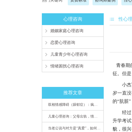
热门关键词
资费标准
咨询师案例
性心
心理咨询
性心
婚姻家庭心理咨询
恋爱心理咨询
儿童青少年心理咨询
青春期的
情绪困扰心理咨询
征。但是
小杰
推荐文章
岁一直没
的“肮脏
双相情感障碍（躁郁症）：疯子如何走向天才
经过
儿童心理咨询：父母出轨，情感混乱孩子内心的隐秘
升学考试
当老公说与对方是“真爱”，如何挽救婚姻？(始篇)
貌，很兴