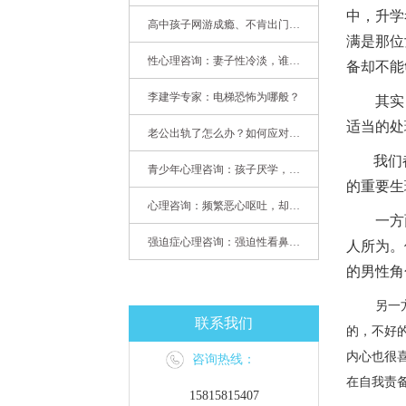
中，升学
高中孩子网游成瘾、不肯出门，家长该怎么办？
满是那位
性心理咨询：妻子性冷淡，谁之过
备却不能
李建学专家：电梯恐怖为哪般？
其实
适当的处
老公出轨了怎么办？如何应对老公出轨？——婚姻心理专家为您支招
我们
青少年心理咨询：孩子厌学，整天沉迷手机，网络成瘾，怎么办?
的重要生
心理咨询：频繁恶心呕吐，却无身体异常
一方
强迫症心理咨询：强迫性看鼻尖，害我无法学习
人所为。
的男性角
另一
联系我们
的，不好
内心也很
咨询热线：
在自我责
15815815407