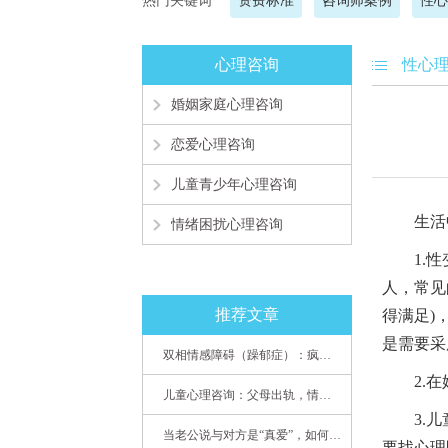
热门关键词
资费标准
咨询师案例
性心
心理咨询
性心
婚姻家庭心理咨询
恋爱心理咨询
儿童青少年心理咨询
生活中
情绪困扰心理咨询
1.性变
人，常见
推荐文章
得满足)
是需要采
双相情感障碍（躁郁症）：疯子如何走向天才
2.在婚
儿童心理咨询：父母出轨，情感混乱孩子内心的隐秘
3.儿童
当老公说与对方是“真爱”，如何挽救婚姻？(始篇)
要找心理