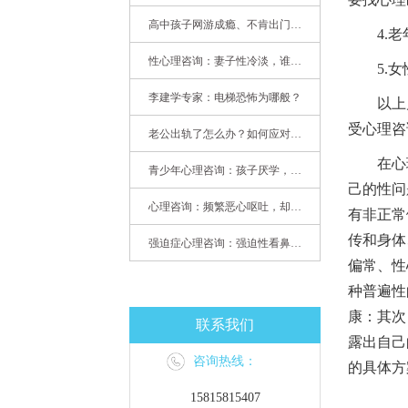
高中孩子网游成瘾、不肯出门，家长该怎么办？
4.老
性心理咨询：妻子性冷淡，谁之过
5.女
李建学专家：电梯恐怖为哪般？
以上几
受心理咨
老公出轨了怎么办？如何应对老公出轨？——婚姻心理专家为您支招
在心理
青少年心理咨询：孩子厌学，整天沉迷手机，网络成瘾，怎么办?
己的性问
心理咨询：频繁恶心呕吐，却无身体异常
有非正常
传和身体
强迫症心理咨询：强迫性看鼻尖，害我无法学习
偏常、性
种普遍性
康：其次
联系我们
露出自己
咨询热线：
的具体方
15815815407