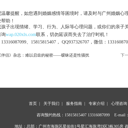
吧温馨提醒，如您遇到婚姻感情等困境时，请及时与广州婚姻心
业帮助！
或孩子出现情绪、学习、行为、人际等心理问题，或你们的亲子
咨询
wap.020xlx.com
联系，切勿延误而失去了治疗时机！
3316087099、15815815407， QQ937326707，微信：133160870
《伴侣》杂志：难以启齿的秘密——暧昧还是性骚扰
下
首页
|
关于我们
|
服务指南
|
专家介绍
|
心理咨询
咨询预约热线：
15815815407
13316087099 E-mail：
地址：总部：广州市海珠区星佑街1号星汇海珠湾D区3栋305房 咨询