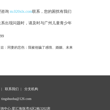
理咨询
m.020xlx.com
联系，您的困扰有我们
关系出现问题时，请及时与广州儿童青少年
99
一篇：
同妻的悲伤：我被他骗了感情、婚姻、未来
|
联系我们
|
分支机构
tingshuoba@126.com
中心:星汇海珠湾A区2栋3202房