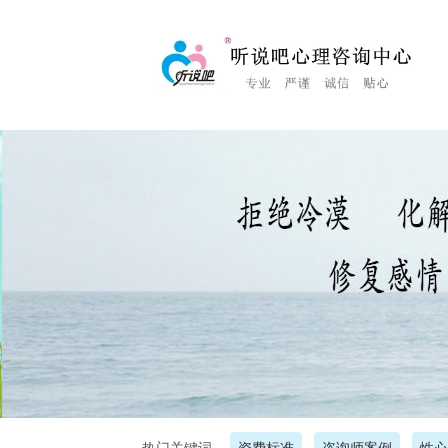
<%Response.Status="404 Moved Permanently"%>